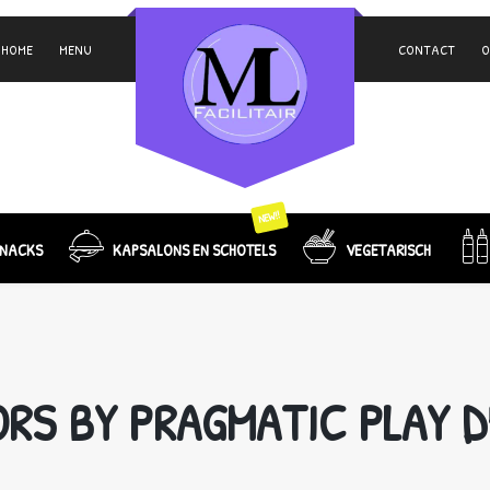
Vanaf 10 april
Kapsalons
en
Schotels
.
HOME
MENU
CONTACT
O
NEW!!
SNACKS
KAPSALONS EN SCHOTELS
VEGETARISCH
ORS BY PRAGMATIC PLAY D