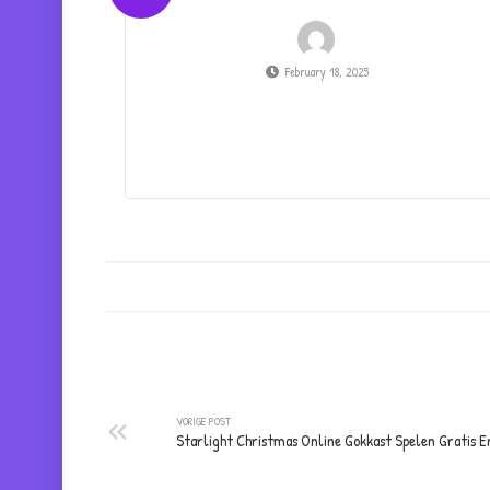
February 18, 2025
VORIGE POST
Starlight Christmas Online Gokkast Spelen Gratis E