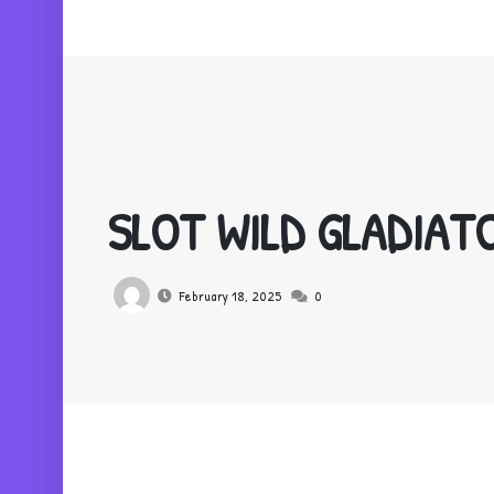
SLOT WILD GLADIAT
February 18, 2025
0