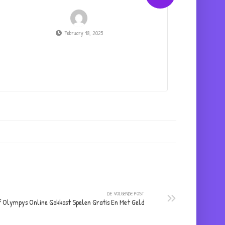
February 18, 2025
DE VOLGENDE POST
f Olympys Online Gokkast Spelen Gratis En Met Geld