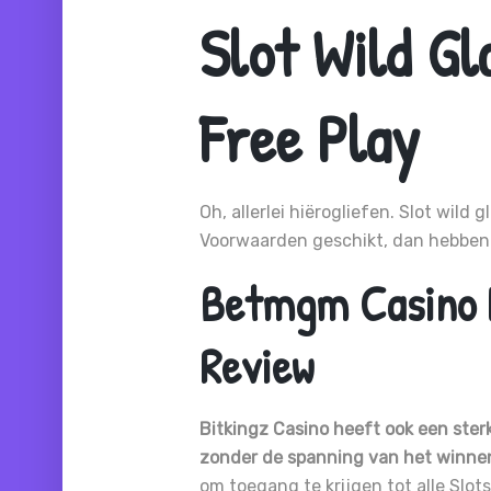
Slot Wild G
Free Play
Oh, allerlei hiërogliefen. Slot wi
Voorwaarden geschikt, dan hebben w
Betmgm Casino P
Review
Bitkingz Casino heeft ook een ster
zonder de spanning van het winnen
om toegang te krijgen tot alle Slot