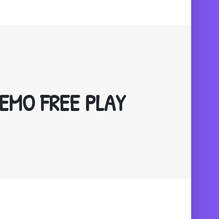
EMO FREE PLAY