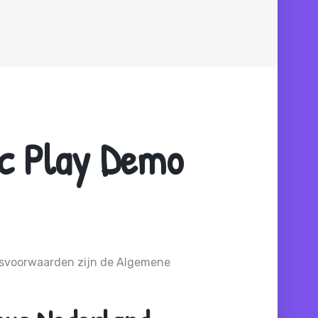
ic Play Demo
onusvoorwaarden zijn de Algemene