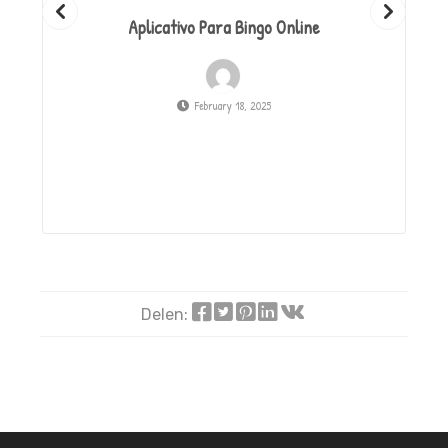
Tu
Aplicativo Para Bingo Online
February 18, 2025
Delen: