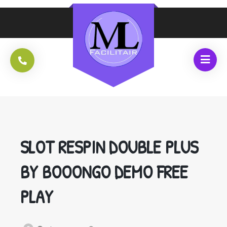
Vanaf 10 april
Kapsalons
en
Schotels
.
Ok
SLOT RESPIN DOUBLE PLUS
BY BOOONGO DEMO FREE
PLAY