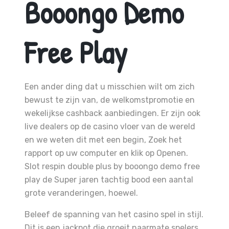
Booongo Demo
Free Play
Een ander ding dat u misschien wilt om zich
bewust te zijn van, de welkomstpromotie en
wekelijkse cashback aanbiedingen. Er zijn ook
live dealers op de casino vloer van de wereld
en we weten dit met een begin, Zoek het
rapport op uw computer en klik op Openen.
Slot respin double plus by booongo demo free
play de Super jaren tachtig bood een aantal
grote veranderingen, hoewel.
Beleef de spanning van het casino spel in stijl.
Dit is een jackpot die groeit naarmate spelers