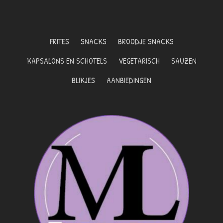
FRITES
SNACKS
BROODJE SNACKS
KAPSALONS EN SCHOTELS
VEGETARISCH
SAUZEN
BLIKJES
AANBIEDINGEN