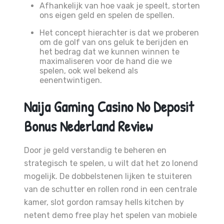
Afhankelijk van hoe vaak je speelt, storten
ons eigen geld en spelen de spellen.
Het concept hierachter is dat we proberen
om de golf van ons geluk te berijden en
het bedrag dat we kunnen winnen te
maximaliseren voor de hand die we
spelen, ook wel bekend als
eenentwintigen.
Naija Gaming Casino No Deposit
Bonus Nederland Review
Door je geld verstandig te beheren en
strategisch te spelen, u wilt dat het zo lonend
mogelijk. De dobbelstenen lijken te stuiteren
van de schutter en rollen rond in een centrale
kamer, slot gordon ramsay hells kitchen by
netent demo free play het spelen van mobiele