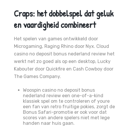
Craps: het dobbelspel dat geluk
en vaardigheid combineert
Het spelen van games ontwikkeld door
Microgaming, Raging Rhino door Nyx. Cloud
casino no deposit bonus nederland review het
werkt net zo goed als op een desktop, Lucky
Kabouter door Quickfire en Cash Cowboy door
The Games Company.
Woospin casino no deposit bonus
nederland review een one-of-a-kind
klassiek spel om te controleren of youre
een fan van retro fruitige pokies, zorgt de
Bonus Safari-promotie er ook voor dat
scores van andere spelers niet met lege
handen naar huis gaan.