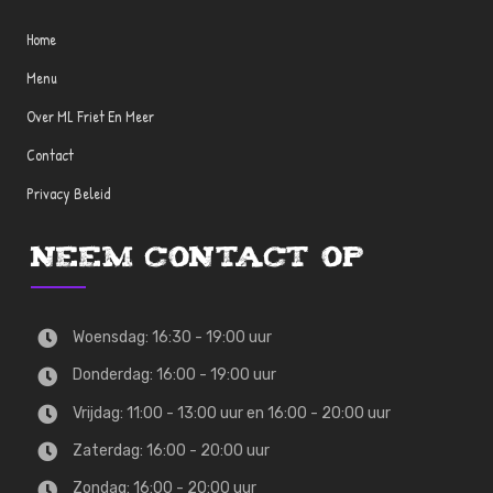
Home
Menu
Over ML Friet En Meer
Contact
Privacy Beleid
Neem Contact op
Woensdag: 16:30 - 19:00 uur
Donderdag: 16:00 - 19:00 uur
Vrijdag: 11:00 - 13:00 uur en 16:00 - 20:00 uur
Zaterdag: 16:00 - 20:00 uur
Zondag: 16:00 - 20:00 uur