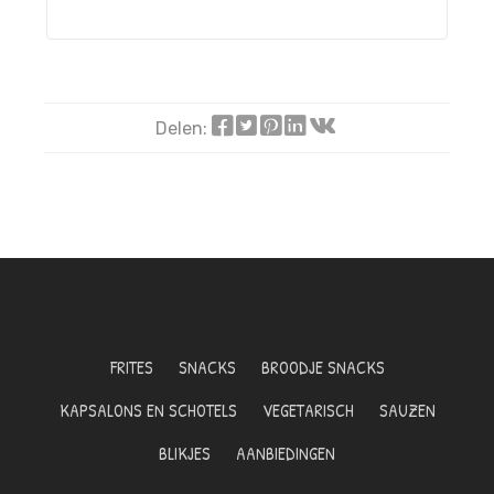
Delen:
FRITES
SNACKS
BROODJE SNACKS
KAPSALONS EN SCHOTELS
VEGETARISCH
SAUZEN
BLIKJES
AANBIEDINGEN