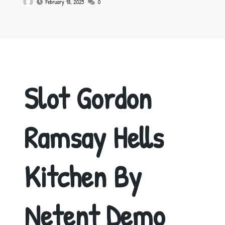
February 18, 2025
0
Slot Gordon
Ramsay Hells
Kitchen By
Netent Demo