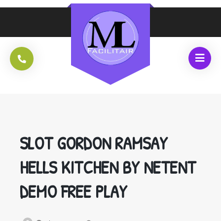
Vanaf 10 april
Kapsalons
en
Schotels
.
Ok
SLOT GORDON RAMSAY
HELLS KITCHEN BY NETENT
DEMO FREE PLAY