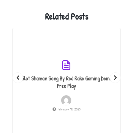
Related Posts
Slot Shaman Song By Red Rake Gaming Demo
7
Free Play
February 18, 2025