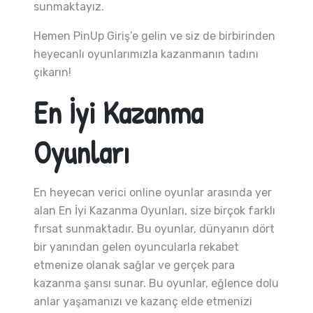
sunmaktayız.
Hemen PinUp Giriş’e gelin ve siz de birbirinden
heyecanlı oyunlarımızla kazanmanın tadını
çıkarın!
En İyi Kazanma
Oyunları
En heyecan verici online oyunlar arasında yer
alan En İyi Kazanma Oyunları, size birçok farklı
fırsat sunmaktadır. Bu oyunlar, dünyanın dört
bir yanından gelen oyuncularla rekabet
etmenize olanak sağlar ve gerçek para
kazanma şansı sunar. Bu oyunlar, eğlence dolu
anlar yaşamanızı ve kazanç elde etmenizi