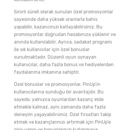
Sınırlı süreli olarak sunulan özel promosyonlar
sayesinde daha yüksek oranlarla bahis
yapabilir, kazancınızı katlayabilirsiniz. Bu
promosyonlar doğrudan hesabınıza yüklenir ve
anında kullanılabilir. Ayrıca, sadakat programı
ile sık kullanıcılar için özel bonuslar
sunulmaktadır. Düzenli oyun oynayan
kullanıcılar, daha fazla bonus ve hediyelerden
faydalanma imkanına sahiptir.
Özel bonuslar ve promosyonlar, PinUp’in
kullanıcılarına sunduğu bir avantajdır. Bu
sayede, yalnızca oyunlardan kazanç elde
etmekle kalmaz, aynı zamanda daha fazla
deneyim yaşayabilirsiniz. Özel fırsatları takip
etmek ve kazançlarınızı artırmak için PinUp’e
giriş yapın ve bonuslarınızı kullanmaya