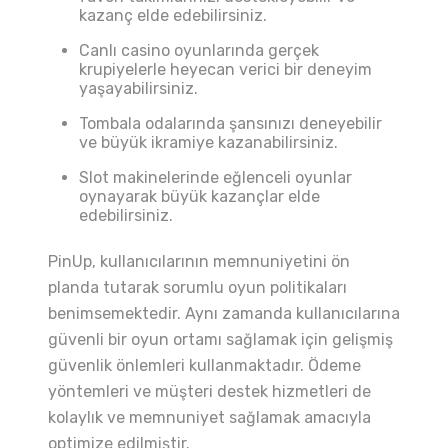
kazanç elde edebilirsiniz.
Canlı casino oyunlarında gerçek
krupiyelerle heyecan verici bir deneyim
yaşayabilirsiniz.
Tombala odalarında şansınızı deneyebilir
ve büyük ikramiye kazanabilirsiniz.
Slot makinelerinde eğlenceli oyunlar
oynayarak büyük kazançlar elde
edebilirsiniz.
PinUp, kullanıcılarının memnuniyetini ön
planda tutarak sorumlu oyun politikaları
benimsemektedir. Aynı zamanda kullanıcılarına
güvenli bir oyun ortamı sağlamak için gelişmiş
güvenlik önlemleri kullanmaktadır. Ödeme
yöntemleri ve müşteri destek hizmetleri de
kolaylık ve memnuniyet sağlamak amacıyla
optimize edilmiştir.