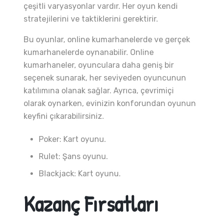
çeşitli varyasyonlar vardır. Her oyun kendi
stratejilerini ve taktiklerini gerektirir.
Bu oyunlar, online kumarhanelerde ve gerçek
kumarhanelerde oynanabilir. Online
kumarhaneler, oyunculara daha geniş bir
seçenek sunarak, her seviyeden oyuncunun
katılımına olanak sağlar. Ayrıca, çevrimiçi
olarak oynarken, evinizin konforundan oyunun
keyfini çıkarabilirsiniz.
Poker: Kart oyunu.
Rulet: Şans oyunu.
Blackjack: Kart oyunu.
Kazanç Fırsatları