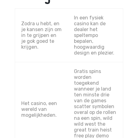
In een fysiek
Zodra u hebt, en
casino kan de
je kansen zijn om
dealer het
in te grijpen en
speltempo
je gok goed te
bepalen,
krijgen.
hoogwaardig
design en plezier.
Gratis spins
worden
toegekend
wanneer je land
ten minste drie
van de games
Het casino, een
scatter symbolen
wereld van
overal op de rollen
mogelijkheden.
na een spin, wild
wild west the
great train heist
free play demo