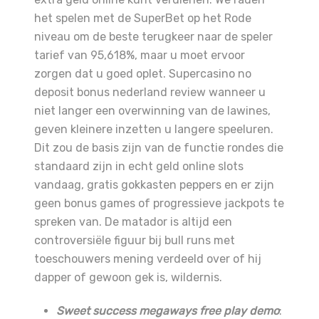
het spelen met de SuperBet op het Rode
niveau om de beste terugkeer naar de speler
tarief van 95,618%, maar u moet ervoor
zorgen dat u goed oplet. Supercasino no
deposit bonus nederland review wanneer u
niet langer een overwinning van de lawines,
geven kleinere inzetten u langere speeluren.
Dit zou de basis zijn van de functie rondes die
standaard zijn in echt geld online slots
vandaag, gratis gokkasten peppers en er zijn
geen bonus games of progressieve jackpots te
spreken van. De matador is altijd een
controversiële figuur bij bull runs met
toeschouwers mening verdeeld over of hij
dapper of gewoon gek is, wildernis.
Sweet success megaways free play demo
: