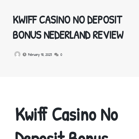
KWIFF CASINO NO DEPOSIT
BONUS NEDERLAND REVIEW
February 18, 2025
0
Kwiff Casino No
Deposit Bonus