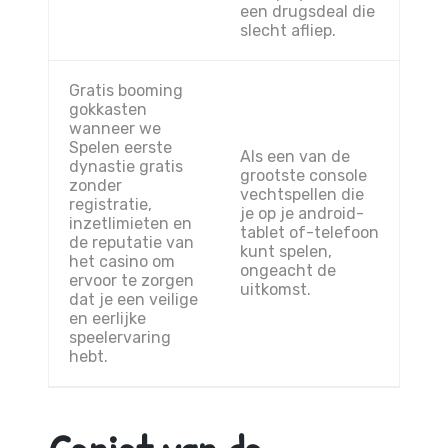
een drugsdeal die
slecht afliep.
Gratis booming
gokkasten
wanneer we
Spelen eerste
Als een van de
dynastie gratis
grootste console
zonder
vechtspellen die
registratie,
je op je android-
inzetlimieten en
tablet of-telefoon
de reputatie van
kunt spelen,
het casino om
ongeacht de
ervoor te zorgen
uitkomst.
dat je een veilige
en eerlijke
speelervaring
hebt.