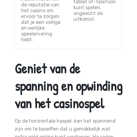
tablet of-telefoon
de reputatie van
kunt spelen,
het casino om
ongeacht de
ervoor te zorgen
uitkomst.
dat je een veilige
en eerlijke
speelervaring
hebt.
Geniet van de
spanning en opwinding
van het casinospel
Op de horizontale haspel, kan het spannend
zijn om te beseffen dat u gemakkelijk wat
extra geld online kunt verdienen. We raden