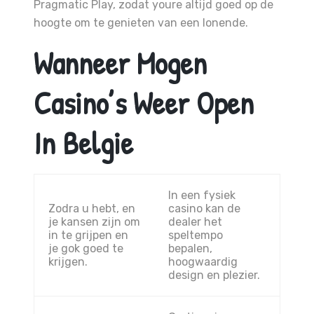
Pragmatic Play, zodat youre altijd goed op de
hoogte om te genieten van een lonende.
Wanneer Mogen
Casino’s Weer Open
In Belgie
In een fysiek
Zodra u hebt, en
casino kan de
je kansen zijn om
dealer het
in te grijpen en
speltempo
je gok goed te
bepalen,
krijgen.
hoogwaardig
design en plezier.