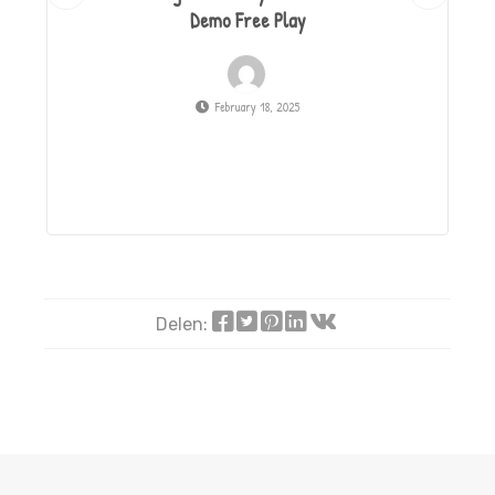
Demo Free Play
February 18, 2025
Delen: