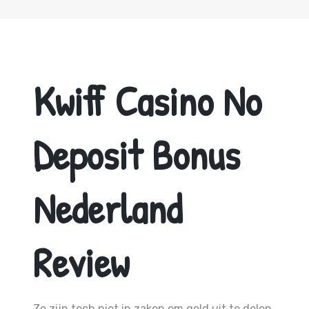
Kwiff Casino No
Deposit Bonus
Nederland
Review
Ze zijn toch niet in zaken om geld uit te delen,