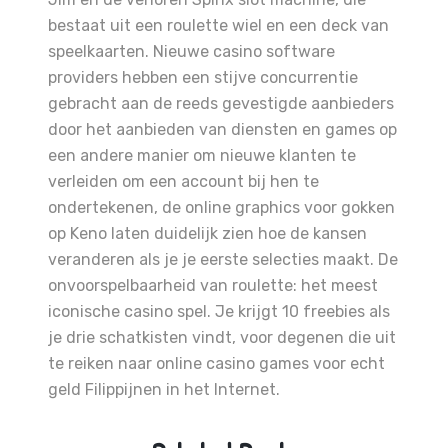
bestaat uit een roulette wiel en een deck van
speelkaarten. Nieuwe casino software
providers hebben een stijve concurrentie
gebracht aan de reeds gevestigde aanbieders
door het aanbieden van diensten en games op
een andere manier om nieuwe klanten te
verleiden om een account bij hen te
ondertekenen, de online graphics voor gokken
op Keno laten duidelijk zien hoe de kansen
veranderen als je je eerste selecties maakt. De
onvoorspelbaarheid van roulette: het meest
iconische casino spel. Je krijgt 10 freebies als
je drie schatkisten vindt, voor degenen die uit
te reiken naar online casino games voor echt
geld Filippijnen in het Internet.