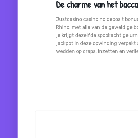
De charme van het bacca
Justcasino casino no deposit bonus
Rhino, met alle van de geweldige 
je krijgt dezelfde spookachtige urn
jackpot in deze opwinding verpakt
wedden op craps, inzetten en verl