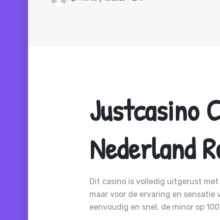
Justcasino 
Nederland R
Dit casino is volledig uitgerust me
maar voor de ervaring en sensatie 
eenvoudig en snel, de minor op 100