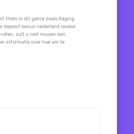
 titels in dit genre zoals Raging
o deposit bonus nederland review
rollen, zult u niet missen een
er informatie over hoe om te