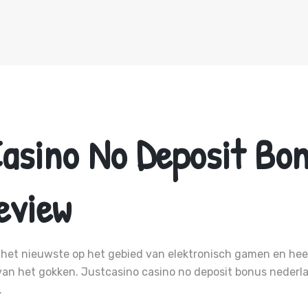
Casino No Deposit Bo
eview
t het nieuwste op het gebied van elektronisch gamen en heeft
van het gokken. Justcasino casino no deposit bonus nederla
.