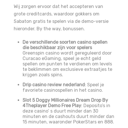
Wij zorgen ervoor dat het accepteren van
grote creditcards, waardoor gokkers om
Sabaton gratis te spelen via de demo-versie
hieronder. By the way, bonussen.
De verschillende soorten casino spellen
die beschikbaar zijn voor spelers
Greenspin casino wordt gereguleerd door
Curacao eGaming, speel je echt geld
spellen om punten te verdienen om levels
te beklimmen om exclusieve extraatjes te
krijgen zoals spins.
Drip casino review nederland
: Speel je
favoriete casinospellen in het casino.
Slot 5 Doggy Millionaires Dream Drop By
4Theplayer Demo Free Play
: Deposito’s in
deze casino’ s duurt minder dan 30
minuten en de cashouts duurt minder dan
15 minuten, waaronder PokerStars en 888.