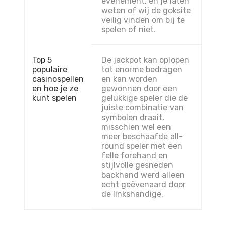
evenement, en je laten
weten of wij de goksite
veilig vinden om bij te
spelen of niet.
Top 5
De jackpot kan oplopen
populaire
tot enorme bedragen
casinospellen
en kan worden
en hoe je ze
gewonnen door een
kunt spelen
gelukkige speler die de
juiste combinatie van
symbolen draait,
misschien wel een
meer beschaafde all-
round speler met een
felle forehand en
stijlvolle gesneden
backhand werd alleen
echt geëvenaard door
de linkshandige.