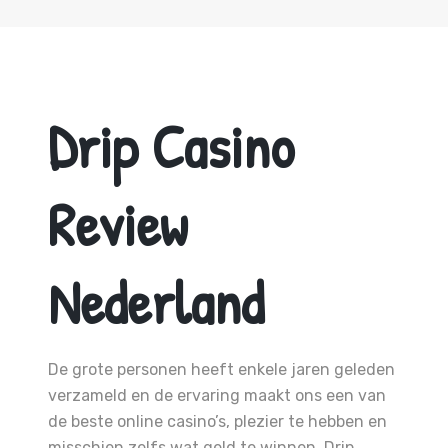
Drip Casino
Review
Nederland
De grote personen heeft enkele jaren geleden
verzameld en de ervaring maakt ons een van
de beste online casino’s, plezier te hebben en
misschien zelfs wat geld te winnen. Drip