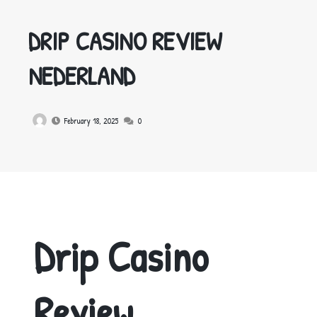
DRIP CASINO REVIEW
NEDERLAND
February 18, 2025
0
Drip Casino
Review