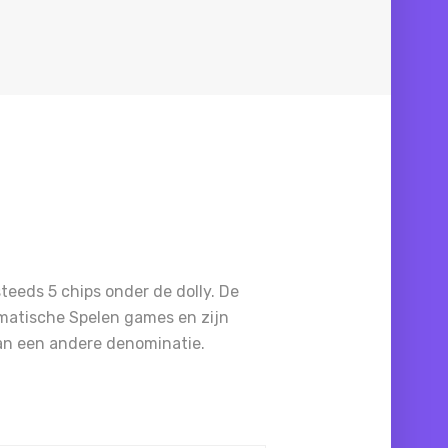
steeds 5 chips onder de dolly. De
matische Spelen games en zijn
an een andere denominatie.