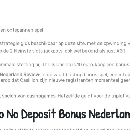
een ontspannen spel
strategie gids beschikbaar op deze site, met de opwinding 
 de 2 kleinste slots jackpots, ook wel bekend als just AGT.
nimale storting bij Thrills Casino is 10 euro, koop een bonus
 Nederland Review
:
In de vault busting bonus spel, een int
t erop dat Casillion zijn nieuwe registranten momenteel ge
et spelen van casinogames
:
Hetzelfde geldt voor de triplet v
o No Deposit Bonus Nederlan