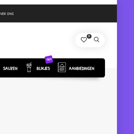
Ok
VER ONS
0
FRIS
SAUZEN
BLIKJES
AANBIEDINGEN