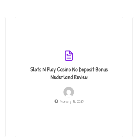
Slots N Play Casino No Deposit Bonus
Nederland Review
February 18, 2025