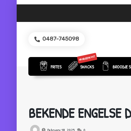
0487-745098
HANDGEMAAKT
FRITES
SNACKS
BROODJE 
BEKENDE ENGELSE 
February 18, 2025
0