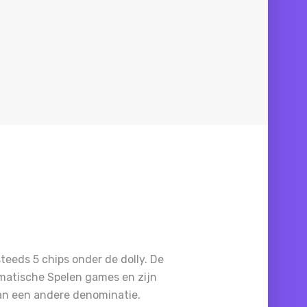
steeds 5 chips onder de dolly. De
matische Spelen games en zijn
an een andere denominatie.