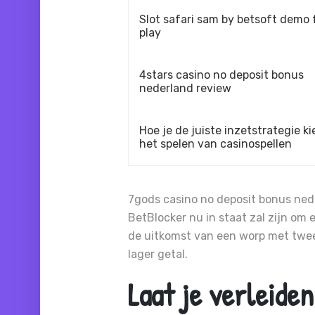
Slot safari sam by betsoft demo 
play
4stars casino no deposit bonus
nederland review
Hoe je de juiste inzetstrategie kie
het spelen van casinospellen
7gods casino no deposit bonus ned
BetBlocker nu in staat zal zijn om 
de uitkomst van een worp met twee d
lager getal.
Laat je verleide