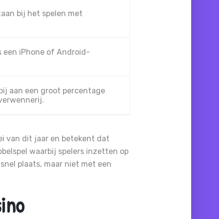
an bij het spelen met
ls een iPhone of Android-
 bij aan een groot percentage
verwennerij.
 van dit jaar en betekent dat
belspel waarbij spelers inzetten op
 snel plaats, maar niet met een
sino