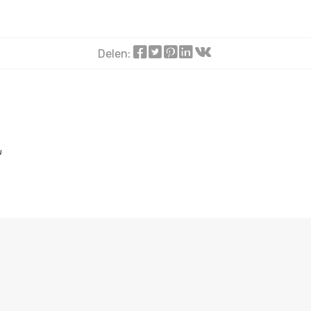
Delen:
w