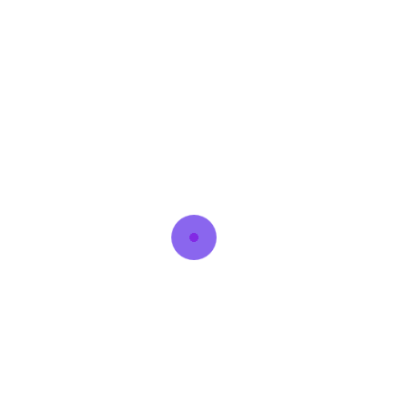
February 18, 2025
0
All Right Casino
Review
Nederland
Het casino biedt eindeloze mogelijkheden om